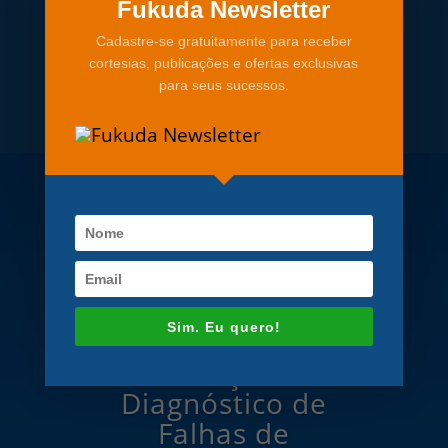
Fukuda Newsletter
Cadastre-se gratuitamente para receber
cortesias, publicações e ofertas exclusivas
para seus sucessos.
Inteligência
Sim. Eu quero!
Artificial para
Detecção e
Diagnóstico de
Falhas de