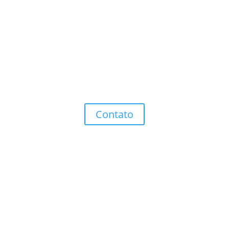
Você deseja soluções,
melhorias, conhecimentos e
sucessos?
Entre em contato que teremos satisfação em ajudar-
lhe.
Contato