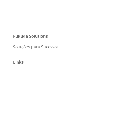
Fukuda Solutions
Soluções para Sucessos
Links
Home
Soluções
Portfólio
Clientes
Blog
Contato