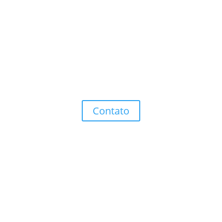
Você deseja soluções,
melhorias, conhecimentos e
sucessos?
Entre em contato que teremos satisfação em ajudar-
lhe.
Contato