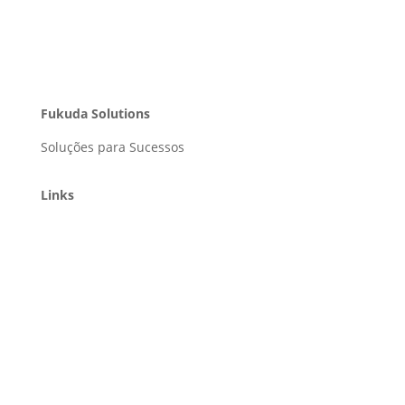
Fukuda Solutions
Soluções para Sucessos
Links
Home
Soluções
Portfólio
Clientes
Blog
Contato