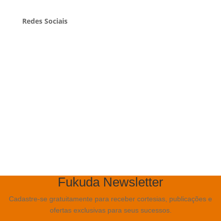
Redes Sociais
Facebook
Instagram
LinkedIn
Pinterest
Twitter
Youtube
Fukuda Newsletter
Cadastre-se gratuitamente para receber cortesias, publicações e
ofertas exclusivas para seus sucessos.