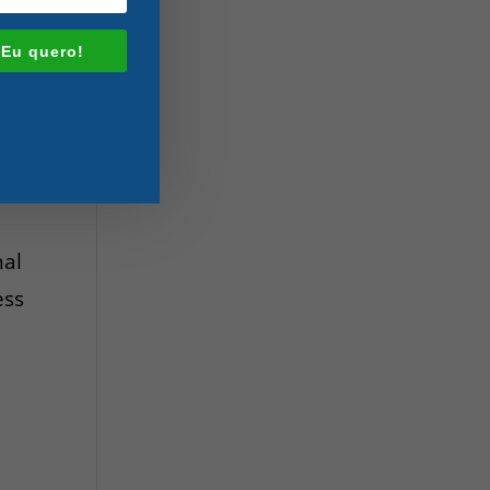
 Eu quero!
nal
ess