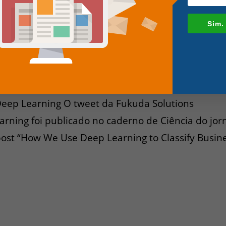
Sim.
s sobre Deep Learning no Daily Ed
g
,
Mídias
,
Notícias
,
Redes Neurais
Deep Learning O tweet da Fukuda Solutions
rning foi publicado no caderno de Ciência do jor
 post “How We Use Deep Learning to Classify Busin