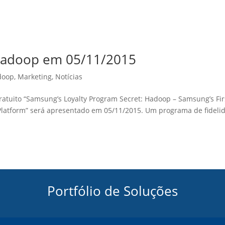
Hadoop em 05/11/2015
doop
,
Marketing
,
Notícias
tuito “Samsung’s Loyalty Program Secret: Hadoop – Samsung’s Fir
 Platform” será apresentado em 05/11/2015. Um programa de fideli
Portfólio de Soluções