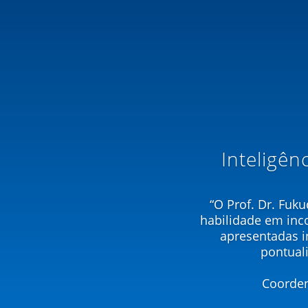
Inteligên
“O Prof. Dr. Fuk
habilidade em inc
apresentadas i
pontual
Coorden