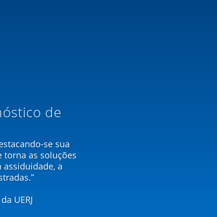
nóstico de
destacando-se sua
 torna as soluções
 assiduidade, a
tradas.”
 da UERJ