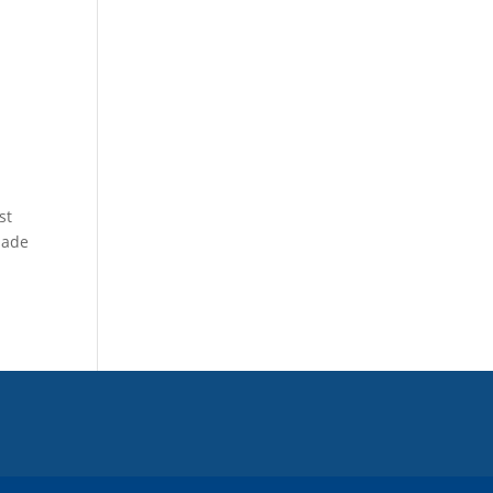
st
dade