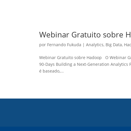
Webinar Gratuito sobre 
por
Fernando Fukuda
|
Analytics
,
Big Data
,
Ha
Webinar Gratuito sobre Hadoop O Webinar Gra
90-Days Building a Next-Generation Analytics
é baseado,...