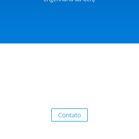
Você deseja soluções,
melhorias, conhecimentos e
sucessos?
Entre em contato que teremos satisfação em ajudar-
lhe.
Contato