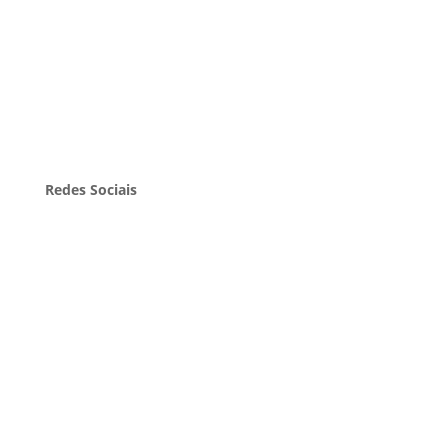
Portfólio
Clientes
Blog
Contato
Redes Sociais
Facebook
Instagram
LinkedIn
Pinterest
Twitter
Youtube