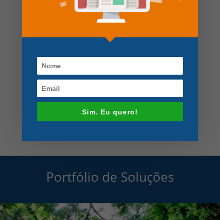
Certificado de Conclusão do Curso de
Big Data em Saúde no Brasil pela USP
Salesforce Nederland segue Dr.
Fernando Hideo Fukuda no Twitter
Pesquisar
Sim. Eu quero!
Portfólio de Soluções