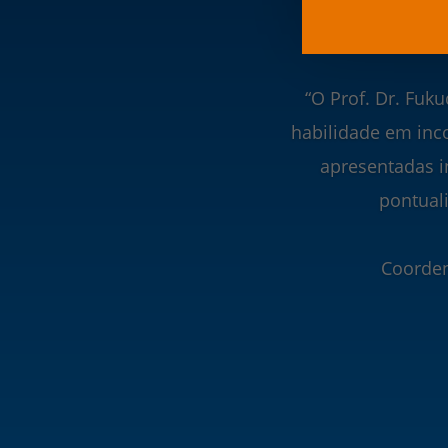
Inteligên
“O Prof. Dr. Fuk
habilidade em inc
apresentadas i
pontual
Coorden