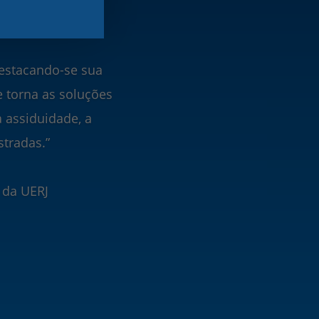
nóstico de
destacando-se sua
 torna as soluções
 assiduidade, a
tradas.”
 da UERJ