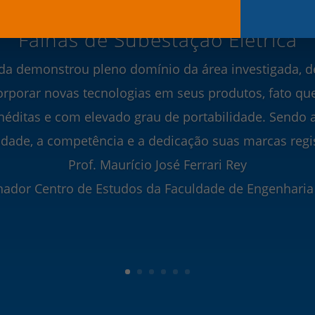
cia Artificial para Detecção e Diag
Falhas de Subestação Elétrica
uda demonstrou pleno domínio da área investigada, 
orporar novas tecnologias em seus produtos, fato que
néditas e com elevado grau de portabilidade. Sendo a
idade, a competência e a dedicação suas marcas regis
Prof. Maurício José Ferrari Rey
ador Centro de Estudos da Faculdade de Engenharia