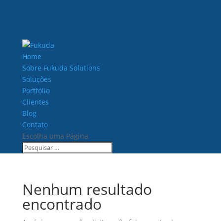
Home
Sobre Fukuda Solutions
Soluções
Portfólio
Clientes
Blog
Contato
Escolha uma Página
Nenhum resultado
encontrado