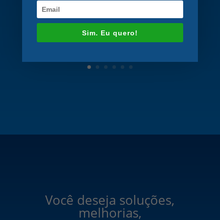
Prof. Maurício José Ferrari Rey
Coordenador Centro de
Sim. Eu quero!
Estudos da Faculdade de
Engenharia da UERJ
Você deseja soluções,
melhorias,