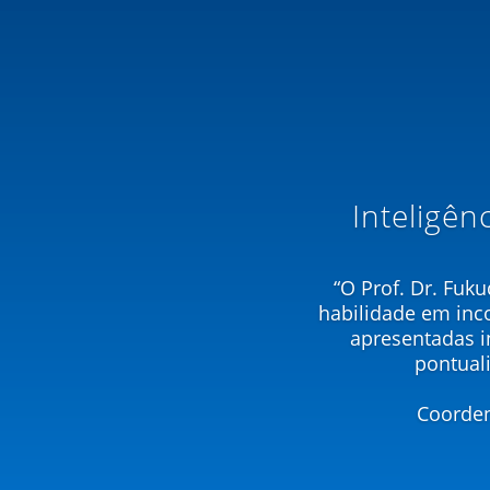
Inteligên
“O Prof. Dr. Fuk
habilidade em inc
apresentadas i
pontual
Coorden