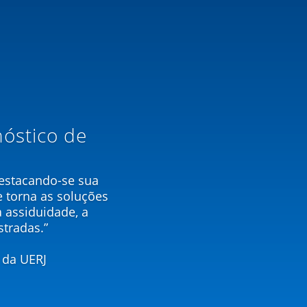
nóstico de
destacando-se sua
 torna as soluções
 assiduidade, a
tradas.”
 da UERJ