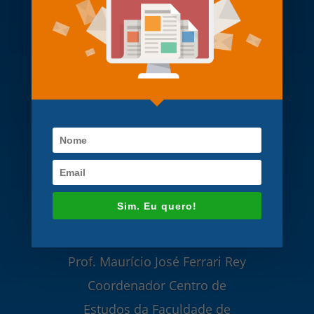
se sua habilidade em
incorporar novas tecnologias
em seus produtos, fato que
torna as soluções
apresentadas inéditas e com
elevado grau de
portabilidade. Sendo a
assiduidade, a pontualidade, a
Sim. Eu quero!
competência e a dedicação
suas marcas registradas.”
Prof. Maurício José Ferrari Rey
Coordenador Centro de
Estudos da Faculdade de