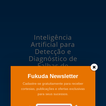
Inteligência
Artificial para
Detecção e
Diagnóstico de
Falhas de
Subestação
Fukuda Newsletter
Elétrica
Cadastre-se gratuitamente para receber
cortesias, publicações e ofertas exclusivas
“O Prof. Dr. Fukuda
para seus sucessos.
demonstrou pleno domínio da
área investigada, destacando-