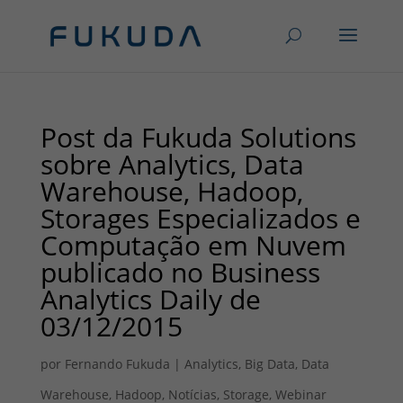
Post da Fukuda Solutions
sobre Analytics, Data
Warehouse, Hadoop,
Storages Especializados e
Computação em Nuvem
publicado no Business
Analytics Daily de
03/12/2015
por
Fernando Fukuda
|
Analytics
,
Big Data
,
Data
Warehouse
,
Hadoop
,
Notícias
,
Storage
,
Webinar