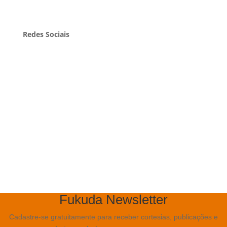
Contato
Redes Sociais
Facebook
Instagram
LinkedIn
Pinterest
Twitter
Youtube
Fukuda Newsletter
Cadastre-se gratuitamente para receber cortesias, publicações e