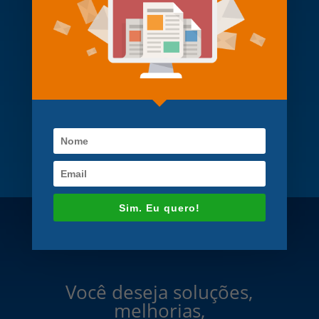
Prof. Maurício José Ferrari Rey
Coordenador Centro de
Estudos da Faculdade de
Engenharia da UERJ
Sim. Eu quero!
Você deseja soluções,
melhorias,