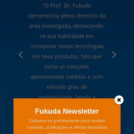
“O Prof. Dr. Fukuda
demonstrou pleno domínio da
área investigada, destacando-
se sua habilidade em
incorporar novas tecnologias
em seus produtos, fato que
torna as soluções
apresentadas inéditas e com
elevado grau de
portabilidade. Sendo a
assiduidade, a pontualidade, a
Fukuda Newsletter
competência e a dedicação
Cadastre-se gratuitamente para receber
suas marcas registradas.”
cortesias, publicações e ofertas exclusivas
para seus sucessos.