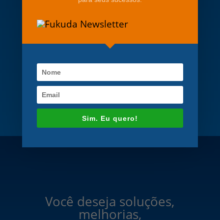
Prof. Maurício José Ferrari Rey
Coordenador Centro de
Estudos da Faculdade de
Engenharia da UERJ
Sim. Eu quero!
Você deseja soluções,
melhorias,